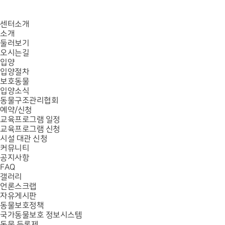
센터소개
소개
둘러보기
오시는길
입양
입양절차
보호동물
입양소식
동물구조관리협회
예약/신청
교육프로그램 일정
교육프로그램 신청
시설 대관 신청
커뮤니티
공지사항
FAQ
갤러리
언론스크랩
자유게시판
동물보호정책
국가동물보호 정보시스템
동물 등록제