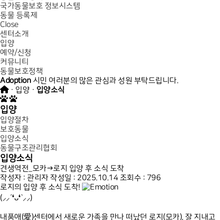
국가동물보호 정보시스템
동물 등록제
Close
센터소개
입양
예약/신청
커뮤니티
동물보호정책
Adoption
시민 여러분의 많은 관심과 성원 부탁드립니다.
· 입양 ·
입양소식
입양
입양절차
보호동물
입양소식
동물구조관리협회
입양소식
견생역전_모카→로지 입양 후 소식 도착
작성자 : 관리자
작성일 : 2025.10.14
조회수 : 796
로지의 입양 후 소식 도착!
(⸝⸝´❛ᴗ❛`⸝⸝)
내품애(愛)센터에서 새로운 가족을 만나 떠났던 로지(모카), 잘 지내고