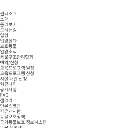
센터소개
소개
둘러보기
오시는길
입양
입양절차
보호동물
입양소식
동물구조관리협회
예약/신청
교육프로그램 일정
교육프로그램 신청
시설 대관 신청
커뮤니티
공지사항
FAQ
갤러리
언론스크랩
자유게시판
동물보호정책
국가동물보호 정보시스템
동물 등록제