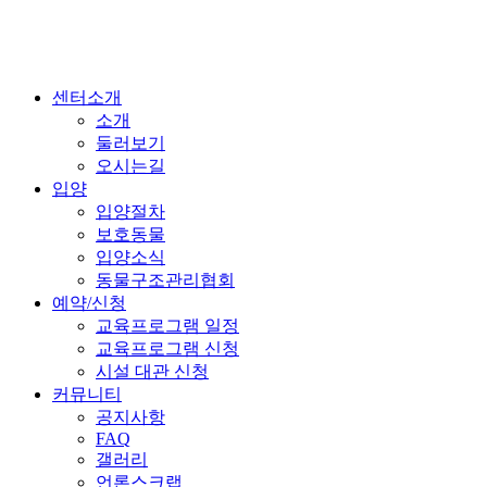
센터소개
소개
둘러보기
오시는길
입양
입양절차
보호동물
입양소식
동물구조관리협회
예약/신청
교육프로그램 일정
교육프로그램 신청
시설 대관 신청
커뮤니티
공지사항
FAQ
갤러리
언론스크랩