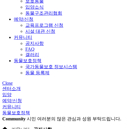
보호동물
입양소식
동물구조관리협회
예약/신청
교육프로그램 신청
시설 대관 신청
커뮤니티
공지사항
FAQ
갤러리
동물보호정책
국가동물보호 정보시스템
동물 등록제
Close
센터소개
입양
예약/신청
커뮤니티
동물보호정책
Community
시민 여러분의 많은 관심과 성원 부탁드립니다.